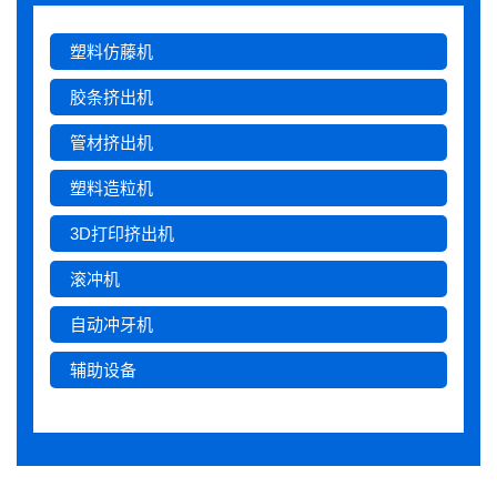
塑料仿藤机
胶条挤出机
管材挤出机
塑料造粒机
3D打印挤出机
滚冲机
自动冲牙机
辅助设备