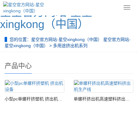
导
星空官方网站-星空
航
xingkong（中国）
菜
单
您的位置：
星空官方网站-星空xingkong（中国） 星空官方网站-
星空xingkong（中国）
>
多用途挤出机系列
产品中心
小型pc单螺杆挤塑机 挤出机设备
单螺杆挤出机高速塑料挤出机生产线