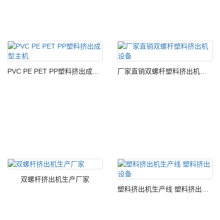
PVC PE PET PP塑料挤出成型主机
厂家直销双螺杆塑料挤出机设备
双螺杆挤出机生产厂家
塑料挤出机生产线 塑料挤出设备