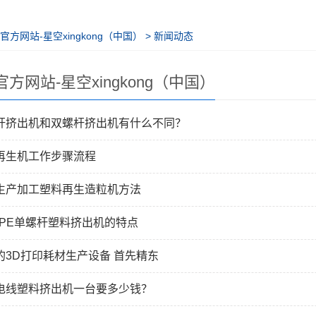
官方网站-星空xingkong（中国）
>
新闻动态
方网站-星空xingkong（中国）
杆挤出机和双螺杆挤出机有什么不同？
再生机工作步骤流程
生产加工塑料再生造粒机方法
C PE单螺杆塑料挤出机的特点
的3D打印耗材生产设备 首先精东
电线塑料挤出机一台要多少钱？