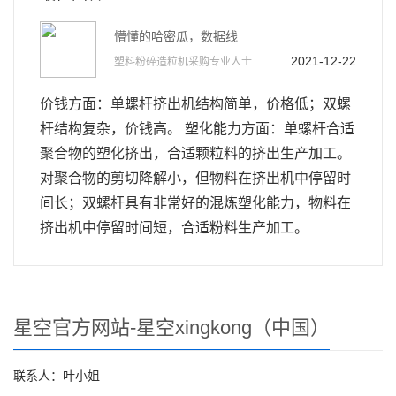
懵懂的哈密瓜，数据线
2021-12-22
塑料粉碎造粒机采购专业人士
价钱方面：单螺杆挤出机结构简单，价格低；双螺
杆结构复杂，价钱高。 塑化能力方面：单螺杆合适
聚合物的塑化挤出，合适颗粒料的挤出生产加工。
对聚合物的剪切降解小，但物料在挤出机中停留时
间长；双螺杆具有非常好的混炼塑化能力，物料在
挤出机中停留时间短，合适粉料生产加工。
星空官方网站-星空xingkong（中国）
联系人：叶小姐