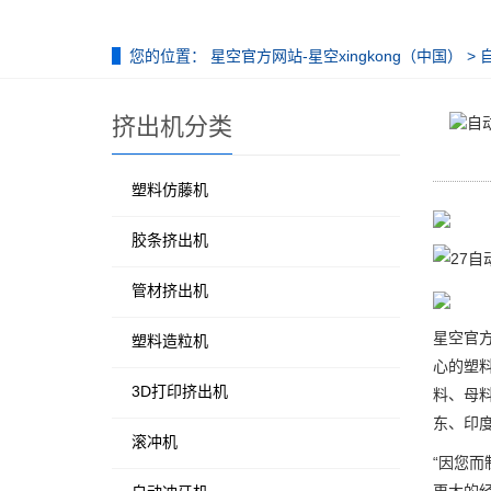
您的位置：
星空官方网站-星空xingkong（中国）
>
挤出机分类
塑料仿藤机
胶条挤出机
管材挤出机
星空官方
塑料造粒机
心的塑
3D打印挤出机
料、母
东、印
滚冲机
“因您