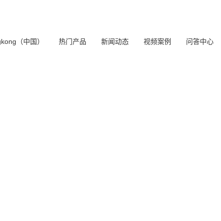
g（中国）
gkong（中国）
热门产品
新闻动态
视频案例
问答中心