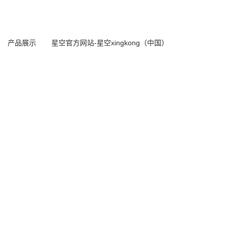
产品展示
星空官方网站-星空xingkong（中国）